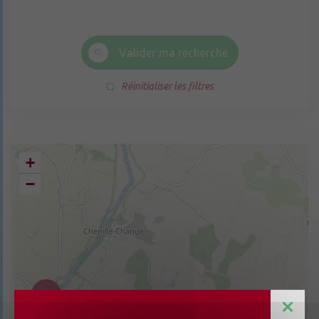
Valider ma recherche
Réinitialiser les filtres
+
−
4