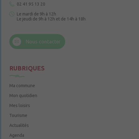
02 41 95 13 20
Le mardi de 9h à 12h
Le jeudi de 9h à 12h et de 14h à 18h
6 rue Trompe-Souris
49220 Chenillé-Champteussé
Nous contacter
Le jeudi de 14h à 16h
RUBRIQUES
Ma commune
Mon quotidien
Mes loisirs
Tourisme
Actualités
Agenda