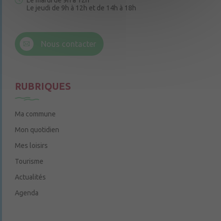
Le mardi de 9h à 12h
Le jeudi de 9h à 12h et de 14h à 18h
6 rue Trompe-Souris
49220 Chenillé-Champteussé
Nous contacter
Le jeudi de 14h à 16h
RUBRIQUES
Ma commune
Mon quotidien
Mes loisirs
Tourisme
Actualités
Agenda