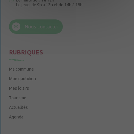
Le mardi de 9h à 12h
Le jeudi de 9h à 12h et de 14h à 18h
6 rue Trompe-Souris
49220 Chenillé-Champteussé
Nous contacter
Le jeudi de 14h à 16h
RUBRIQUES
Ma commune
Mon quotidien
Mes loisirs
Tourisme
Actualités
Agenda