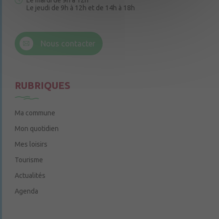
Le mardi de 9h à 12h
Le jeudi de 9h à 12h et de 14h à 18h
6 rue Trompe-Souris
49220 Chenillé-Champteussé
Nous contacter
Le jeudi de 14h à 16h
RUBRIQUES
Ma commune
Mon quotidien
Mes loisirs
Tourisme
Actualités
Agenda