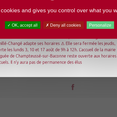
 cookies and gives you control over what you w
OK, accept all
Deny all cookies
Personalize
undi 3 août au dimanche 23 août 2026, la mairie déléguée de
illé-Changé adapte ses horaires ⚠ Elle sera fermée les jeudis,
Mon quotidien
rte les lundis 3, 10 et 17 août de 9h à 12h. L'accueil de la mairie
Ma commune
guée de Champteussé-sur-Baconne reste ouverte aux horaires
Mes loisirs
Tourisme
tuels. Il n'y aura pas de permanence des élus