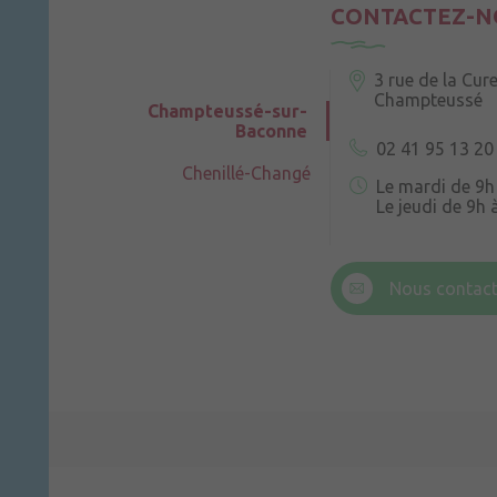
CONTACTEZ-N
3 rue de la Cur
Champteussé
Champteussé-sur-
Baconne
02 41 95 13 20
Chenillé-Changé
Le mardi de 9h
Le jeudi de 9h 
6 rue Trompe-
Champteussé
Nous contact
Le jeudi de 14h