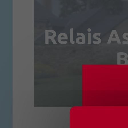
Relais A
B
CHANG
OUVER