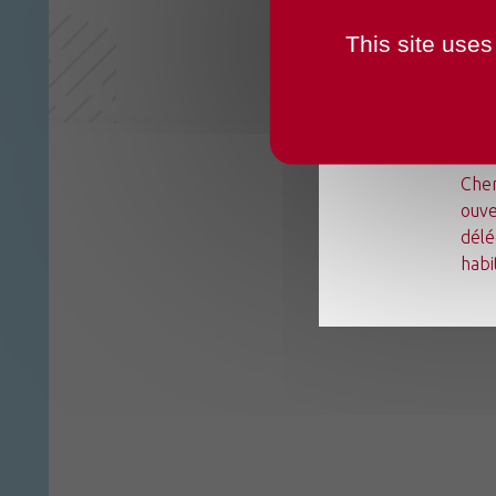
This site uses
Du l
Chen
ouve
délé
habi