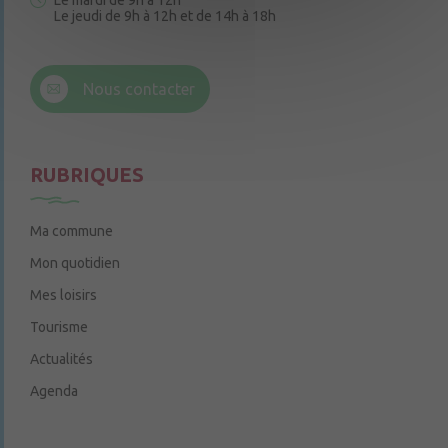
Le mardi de 9h à 12h
Le jeudi de 9h à 12h et de 14h à 18h
6 rue Trompe-Souris
49220 Chenillé-Champteussé
Nous contacter
Le jeudi de 14h à 16h
RUBRIQUES
Ma commune
Mon quotidien
Mes loisirs
Tourisme
Actualités
Agenda