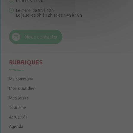
02 41 95 13 20
Le mardi de 9h à 12h
Le jeudi de 9h à 12h et de 14h à 18h
6 rue Trompe-Souris
49220 Chenillé-Champteussé
Nous contacter
Le jeudi de 14h à 16h
RUBRIQUES
Ma commune
Mon quotidien
Mes loisirs
Tourisme
Actualités
Agenda