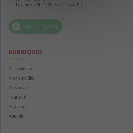
Le mardi de 9h à 12h
Le jeudi de 9h à 12h et de 14h à 18h
6 rue Trompe-Souris
49220 Chenillé-Champteussé
Nous contacter
Le jeudi de 14h à 16h
RUBRIQUES
Ma commune
Mon quotidien
Mes loisirs
Tourisme
Actualités
Agenda