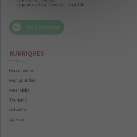
Le mardi de 9h à 12h
Le jeudi de 9h à 12h et de 14h à 18h
6 rue Trompe-Souris
49220 Chenillé-Champteussé
Nous contacter
Le jeudi de 14h à 16h
RUBRIQUES
Ma commune
Mon quotidien
Mes loisirs
Tourisme
Actualités
Agenda