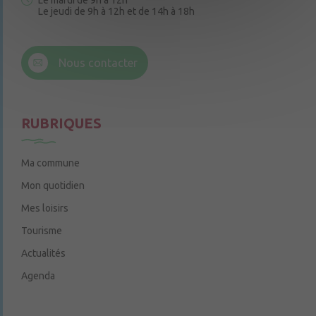
Le mardi de 9h à 12h
Le jeudi de 9h à 12h et de 14h à 18h
6 rue Trompe-Souris
49220 Chenillé-Champteussé
Nous contacter
Le jeudi de 14h à 16h
RUBRIQUES
Ma commune
Mon quotidien
Mes loisirs
Tourisme
Actualités
Agenda