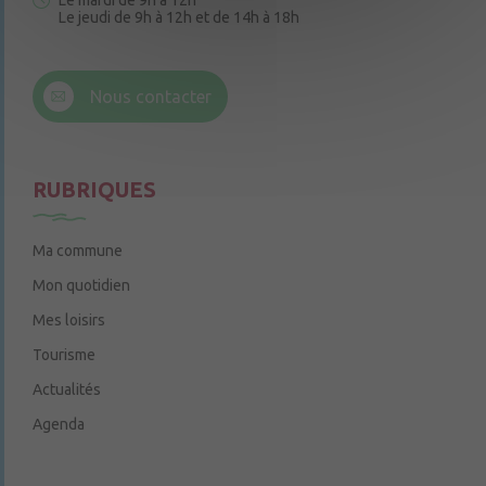
Le mardi de 9h à 12h
Le jeudi de 9h à 12h et de 14h à 18h
6 rue Trompe-Souris
49220 Chenillé-Champteussé
Nous contacter
Le jeudi de 14h à 16h
RUBRIQUES
Ma commune
Mon quotidien
Mes loisirs
Tourisme
Actualités
Agenda