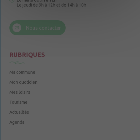
Le mardi de 9h à 12h
Le jeudi de 9h à 12h et de 14h à 18h
6 rue Trompe-Souris
49220 Chenillé-Champteussé
Nous contacter
Le jeudi de 14h à 16h
RUBRIQUES
Ma commune
Mon quotidien
Mes loisirs
Tourisme
Actualités
Agenda