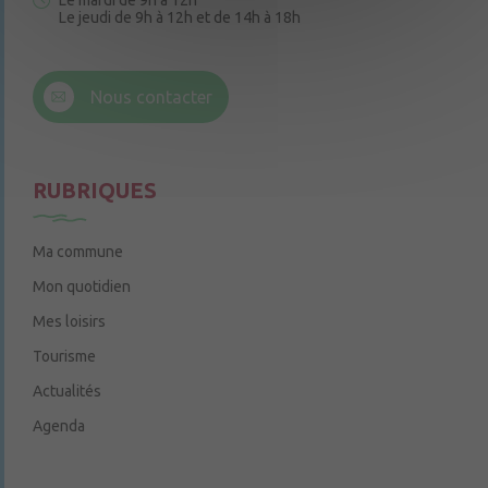
Le mardi de 9h à 12h
Le jeudi de 9h à 12h et de 14h à 18h
6 rue Trompe-Souris
49220 Chenillé-Champteussé
Nous contacter
Le jeudi de 14h à 16h
RUBRIQUES
Ma commune
Mon quotidien
Mes loisirs
Tourisme
Actualités
Agenda