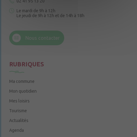
02 41 95 13 20
Le mardi de 9h à 12h
Le jeudi de 9h à 12h et de 14h à 18h
6 rue Trompe-Souris
49220 Chenillé-Champteussé
Nous contacter
Le jeudi de 14h à 16h
RUBRIQUES
Ma commune
Mon quotidien
Mes loisirs
Tourisme
Actualités
Agenda