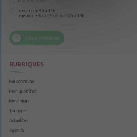
02 41 95 13 20
Le mardi de 9h à 12h
Le jeudi de 9h à 12h et de 14h à 18h
6 rue Trompe-Souris
49220 Chenillé-Champteussé
Nous contacter
Le jeudi de 14h à 16h
RUBRIQUES
Ma commune
Mon quotidien
Mes loisirs
Tourisme
Actualités
Agenda