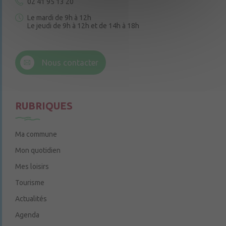
02 41 95 13 20
Le mardi de 9h à 12h
Le jeudi de 9h à 12h et de 14h à 18h
6 rue Trompe-Souris
49220 Chenillé-Champteussé
Nous contacter
Le jeudi de 14h à 16h
RUBRIQUES
Ma commune
Mon quotidien
Mes loisirs
Tourisme
Actualités
Agenda