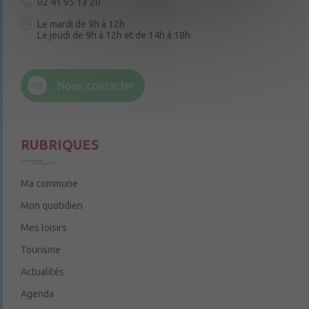
02 41 95 13 20
Le mardi de 9h à 12h
Le jeudi de 9h à 12h et de 14h à 18h
6 rue Trompe-Souris
49220 Chenillé-Champteussé
Nous contacter
Le jeudi de 14h à 16h
RUBRIQUES
Ma commune
Mon quotidien
Mes loisirs
Tourisme
Actualités
Agenda