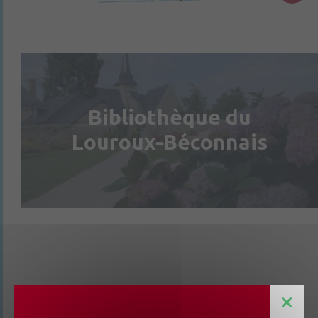
Bibliothèque du
Louroux-Béconnais