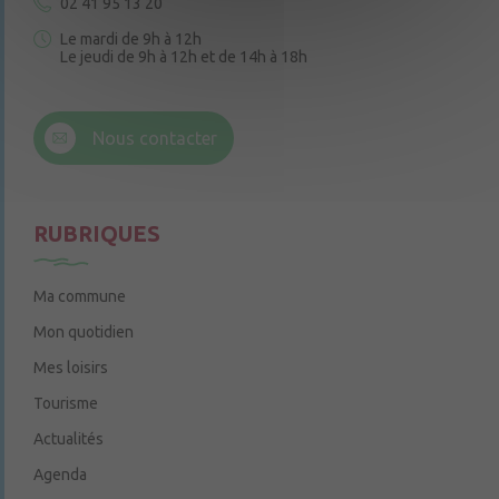
02 41 95 13 20
Le mardi de 9h à 12h
Le jeudi de 9h à 12h et de 14h à 18h
6 rue Trompe-Souris
49220 Chenillé-Champteussé
Nous contacter
Le jeudi de 14h à 16h
RUBRIQUES
Ma commune
Mon quotidien
Mes loisirs
Tourisme
Actualités
Agenda