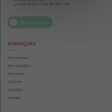
Le mardi de 9h à 12h
Le jeudi de 9h à 12h et de 14h à 18h
6 rue Trompe-Souris
49220 Chenillé-Champteussé
Nous contacter
Le jeudi de 14h à 16h
RUBRIQUES
Ma commune
Mon quotidien
Mes loisirs
Tourisme
Actualités
Agenda