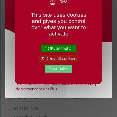
This site uses cookies
CHANGEMENTS HORAIRES
and gives you control
OUVERTURE MAIRIE
over what you want to
activate
OK, accept all
Du lundi 3 août au dimanche 23 août 2026, la
Deny all cookies
mairie déléguée de Chenillé-Changé adapte ses
CONTACTEZ-NOUS
horaires ⚠ Elle sera fermée les jeudis, ouverte les
Personalize
lundis 3, 10 et 17 août de 9h à 12h. L'accueil de la
mairie déléguée de Champteussé-sur-Baconne
reste ouverte aux horaires habituels. Il n'y aura pas
Champteussé-sur-Baconne
de permanence des élus
3 rue de la Cure
49220 Chenillé-Champteussé
02 41 95 13 20