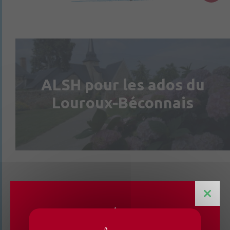
ALSH pour les ados du
Louroux-Béconnais