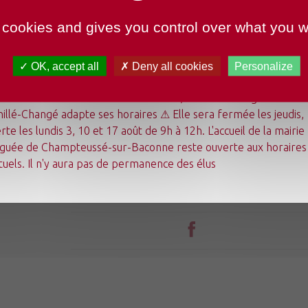
 cookies and gives you control over what you w
OK, accept all
Deny all cookies
Personalize
undi 3 août au dimanche 23 août 2026, la mairie déléguée de
illé-Changé adapte ses horaires ⚠ Elle sera fermée les jeudis,
Mon quotidien
rte les lundis 3, 10 et 17 août de 9h à 12h. L'accueil de la mairie
Ma commune
guée de Champteussé-sur-Baconne reste ouverte aux horaires
Mes loisirs
Tourisme
tuels. Il n'y aura pas de permanence des élus