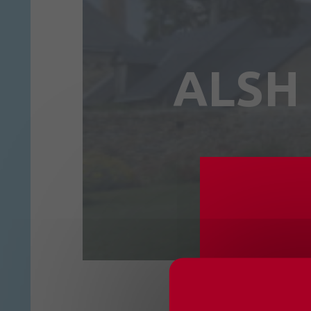
ALSH 
CHANG
OUVER