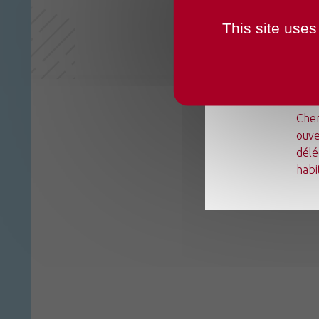
This site uses
Du l
Chen
ouve
délé
habi