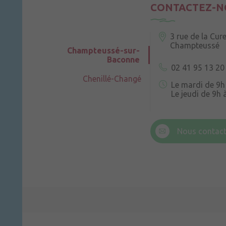
CONTACTEZ-N
3 rue de la Cur
Champteussé
Champteussé-sur-
Baconne
02 41 95 13 20
Chenillé-Changé
Le mardi de 9h
Le jeudi de 9h 
6 rue Trompe-
Champteussé
Nous contact
Le jeudi de 14h