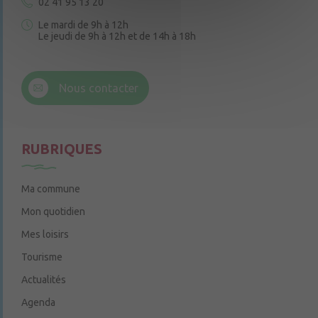
02 41 95 13 20
Le mardi de 9h à 12h
Le jeudi de 9h à 12h et de 14h à 18h
6 rue Trompe-Souris
49220 Chenillé-Champteussé
Nous contacter
Le jeudi de 14h à 16h
RUBRIQUES
Ma commune
Mon quotidien
Mes loisirs
Tourisme
Actualités
Agenda