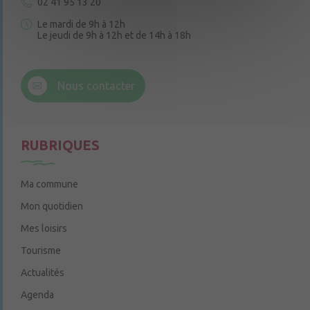
02 41 95 13 20
Le mardi de 9h à 12h
Le jeudi de 9h à 12h et de 14h à 18h
6 rue Trompe-Souris
49220 Chenillé-Champteussé
Nous contacter
Le jeudi de 14h à 16h
RUBRIQUES
Ma commune
Mon quotidien
Mes loisirs
Tourisme
Actualités
Agenda