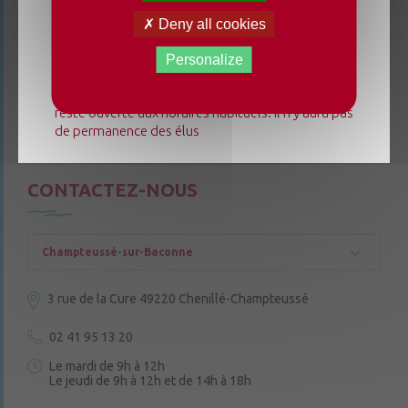
Du lundi 3 août au dimanche 23 août 2026, la
Deny all cookies
mairie déléguée de Chenillé-Changé adapte ses
horaires ⚠ Elle sera fermée les jeudis, ouverte les
Personalize
lundis 3, 10 et 17 août de 9h à 12h. L'accueil de la
mairie déléguée de Champteussé-sur-Baconne
reste ouverte aux horaires habituels. Il n'y aura pas
de permanence des élus
CONTACTEZ-NOUS
Champteussé-sur-Baconne
3 rue de la Cure
49220 Chenillé-Champteussé
02 41 95 13 20
Le mardi de 9h à 12h
Le jeudi de 9h à 12h et de 14h à 18h