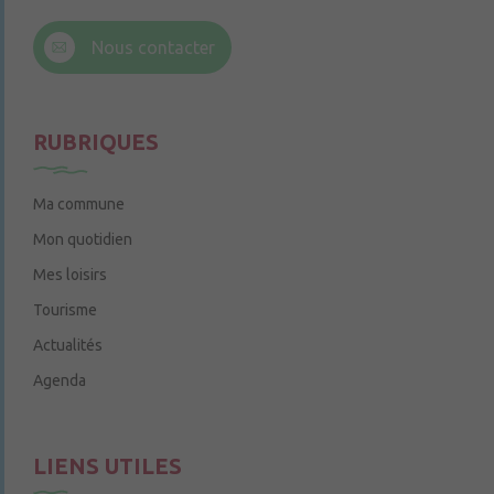
6 rue Trompe-Souris
49220 Chenillé-Champteussé
Nous contacter
Le jeudi de 14h à 16h
RUBRIQUES
Ma commune
Mon quotidien
Mes loisirs
Tourisme
Actualités
Agenda
LIENS UTILES