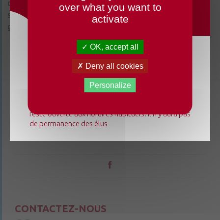
commune au moment de Noël, origami, atelier bijoux,
over what you want to
scrapbooking, tricot, couture… : il y en a pour tous les
activate
goûts !
OK, accept all
Du lundi 3 août au dimanche 23 août 2026, la
Deny all cookies
mairie déléguée de Chenillé-Changé adapte ses
horaires ⚠ Elle sera fermée les jeudis, ouverte les
Personalize
lundis 3, 10 et 17 août de 9h à 12h. L'accueil de la
mairie déléguée de Champteussé-sur-Baconne
reste ouverte aux horaires habituels. Il n'y aura pas
de permanence des élus
CONTACTEZ-NOUS