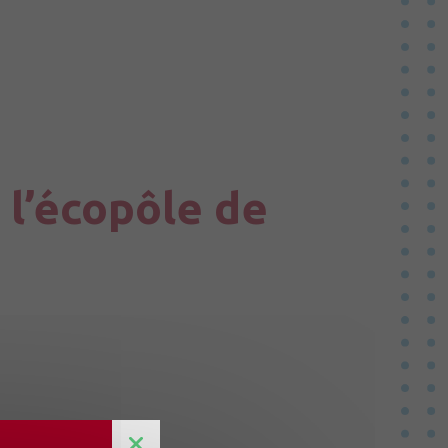
Vallées du Haut Anjou
teussé
 l’écopôle de