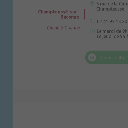
3 rue de la Cur
Champteussé
Champteussé-sur-
Baconne
02 41 95 13 20
Chenillé-Changé
Le mardi de 9h
Le jeudi de 9h 
6 rue Trompe-
Champteussé
Nous contact
Le jeudi de 14h