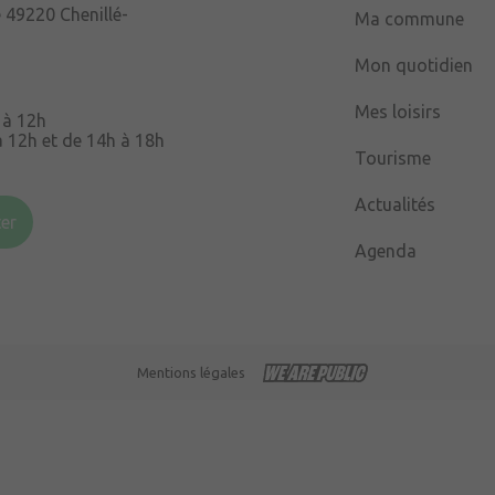
e
49220 Chenillé-
Ma commune
Mon quotidien
Mes loisirs
 à 12h
à 12h et de 14h à 18h
Tourisme
Souris
49220 Chenillé-
Actualités
er
Agenda
 à 16h
Mentions légales