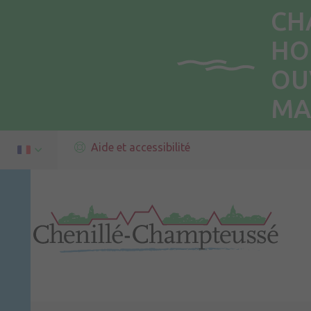
CH
HO
OU
MA
Aide et accessibilité