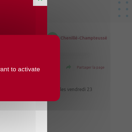
Chenillé-Champteussé
Imprimer la page
Partager la page
ant to activate
 que son parc photovoltaïque les vendredi 23