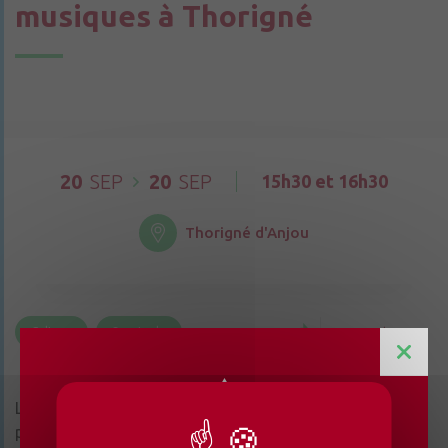
musiques à Thorigné
20
SEP
20
SEP
15h30 et 16h30
Thorigné d'Anjou
Culture
Spectacle
Partager la page
La bibliothèque de Thorigné accueille Gaëlle Le Teuff
pour deux séances contes et musiques le mercredi 20