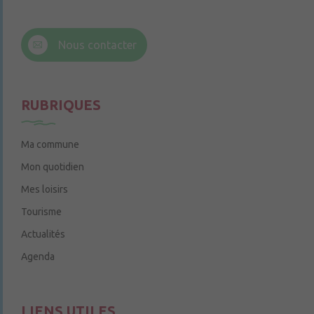
6 rue Trompe-Souris
49220 Chenillé-Champteussé
Nous contacter
Le jeudi de 14h à 16h
RUBRIQUES
Ma commune
Mon quotidien
Mes loisirs
Tourisme
Actualités
Agenda
LIENS UTILES