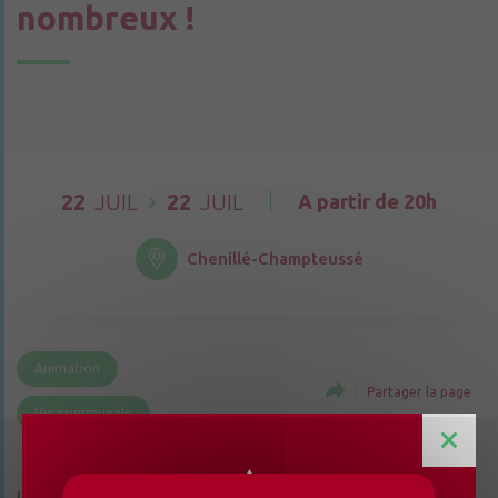
nombreux !
22
JUIL
22
JUIL
A partir de 20h
Chenillé-Champteussé
Animation
Partager la page
Vie communale
Le comité de loisirs organise une soirée plein air le