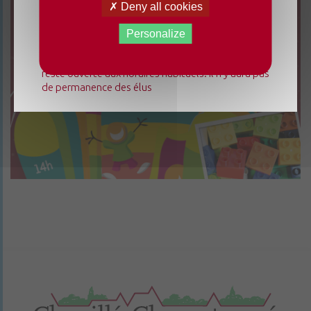
Du lundi 3 août au dimanche 23 août 2026, la
Deny all cookies
mairie déléguée de Chenillé-Changé adapte ses
horaires ⚠ Elle sera fermée les jeudis, ouverte les
Personalize
lundis 3, 10 et 17 août de 9h à 12h. L'accueil de la
mairie déléguée de Champteussé-sur-Baconne
reste ouverte aux horaires habituels. Il n'y aura pas
de permanence des élus