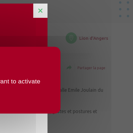
Lion d'Angers
Imprimer la page
Partager la page
ant to activate
9 Mars de 9h15 à 12h à la salle Emile Joulain du
de réflexologie, pilates, gestes et postures et