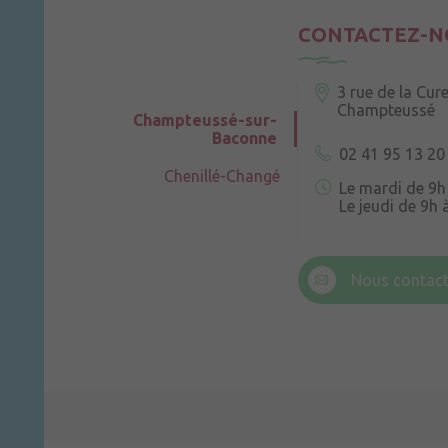
CONTACTEZ-N
3 rue de la Cur
Champteussé
Champteussé-sur-
Baconne
02 41 95 13 20
Chenillé-Changé
Le mardi de 9h
Le jeudi de 9h 
6 rue Trompe-
Champteussé
Nous contact
Le jeudi de 14h