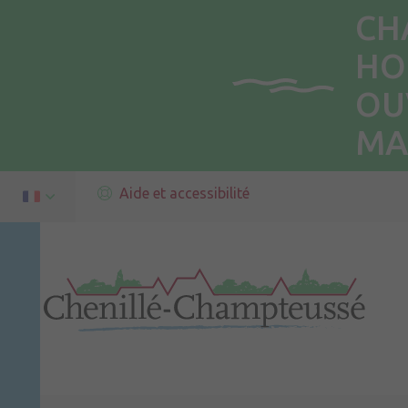
CH
HO
OU
MA
Aide et accessibilité