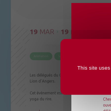
19
MAR
19
MAR
de 9
CHANG
OUVER
Animation
Santé
This site uses
Les délégués du Comité Local Angers 5/Tiercé
Lion d’Angers.
Cet évènement est ouvert à tous les habitants e
Du l
yoga du rire.
Chen
ouve
délé