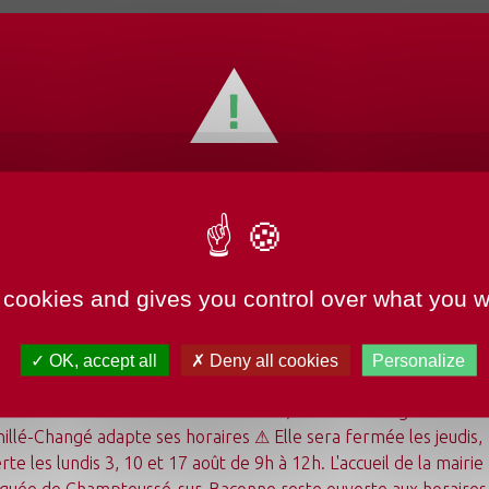
h15 à 12h
EMENTS HORAIRES
TURE MAIRIE
 cookies and gives you control over what you w
 de la MSA organise un événement sur le bien-être le samedi 1
OK, accept all
Deny all cookies
Personalize
t est gratuit. Les participants pourront retrouver des ateliers 
undi 3 août au dimanche 23 août 2026, la mairie déléguée de
illé-Changé adapte ses horaires ⚠ Elle sera fermée les jeudis,
rte les lundis 3, 10 et 17 août de 9h à 12h. L'accueil de la mairie
guée de Champteussé-sur-Baconne reste ouverte aux horaires