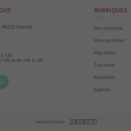
OUS
RUBRIQUES
e
49220 Chenillé-
Ma commune
Mon quotidien
Mes loisirs
 à 12h
à 12h et de 14h à 18h
Tourisme
Souris
49220 Chenillé-
Actualités
er
Agenda
 à 16h
Mentions légales