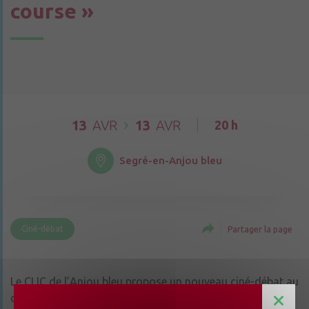
course »
13
AVR
13
AVR
20 h
Segré-en-Anjou bleu
Ciné-débat
Partager la page
Le CLIC de l’Anjou bleu propose un nouveau ciné-débat au
cinéma Le Maingué de Segré. Le film « Une belle course »