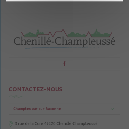
CONTACTEZ-NOUS
Champteussé-sur-Baconne
3 rue de la Cure
49220 Chenillé-Champteussé