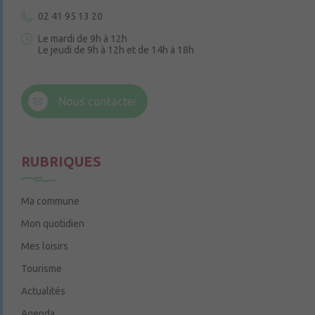
02 41 95 13 20
Le mardi de 9h à 12h
Le jeudi de 9h à 12h et de 14h à 18h
6 rue Trompe-Souris
49220 Chenillé-Champteussé
Nous contacter
Le jeudi de 14h à 16h
RUBRIQUES
Ma commune
Mon quotidien
Mes loisirs
Tourisme
Actualités
Agenda