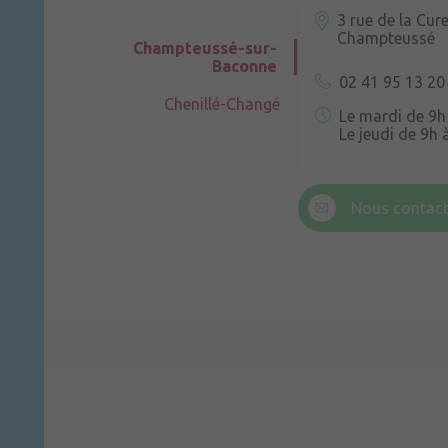
3 rue de la Cur
Champteussé
Champteussé-sur-
Baconne
02 41 95 13 20
Chenillé-Changé
Le mardi de 9h
Le jeudi de 9h 
6 rue Trompe-
Champteussé
Nous contact
Le jeudi de 14h