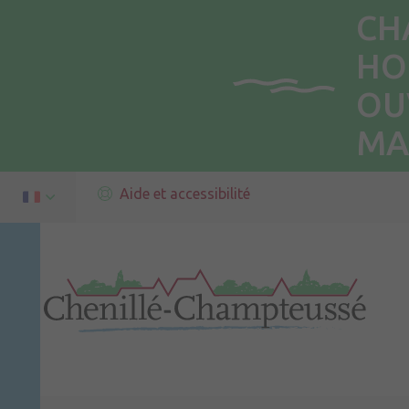
CH
HO
OU
MA
Aide et accessibilité