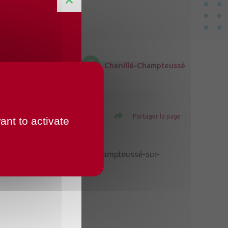
Chenillé-Champteussé
Imprimer la page
Partager la page
ant to activate
30, à la salle des fêtes de Champteussé-sur-