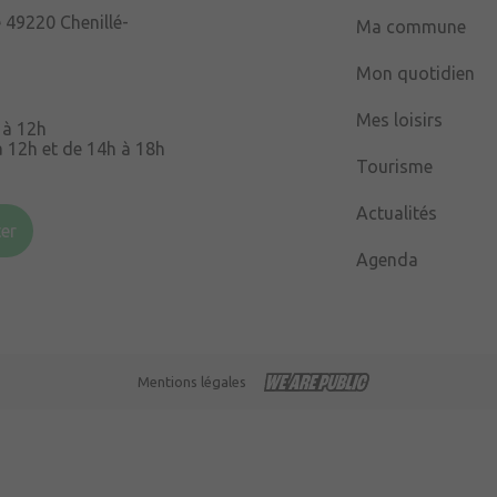
e
49220 Chenillé-
Ma commune
Mon quotidien
Mes loisirs
 à 12h
à 12h et de 14h à 18h
Tourisme
Souris
49220 Chenillé-
Actualités
er
Agenda
 à 16h
Mentions légales