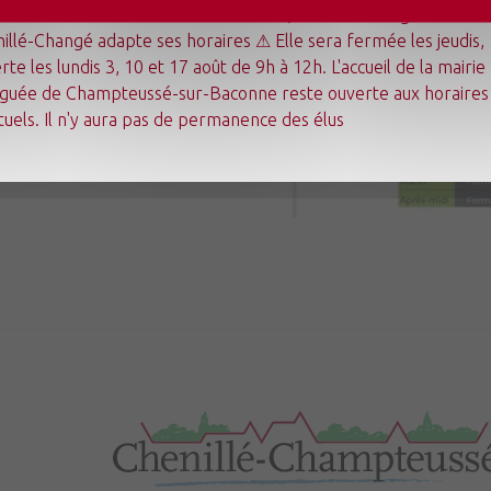
undi 3 août au dimanche 23 août 2026, la mairie déléguée de
illé-Changé adapte ses horaires ⚠ Elle sera fermée les jeudis,
Mon quotidien
rte les lundis 3, 10 et 17 août de 9h à 12h. L'accueil de la mairie
Ma commune
guée de Champteussé-sur-Baconne reste ouverte aux horaires
Mes loisirs
Tourisme
tuels. Il n'y aura pas de permanence des élus