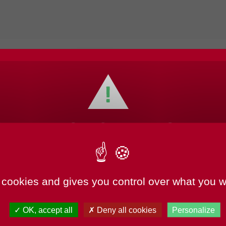
EMENTS HORAIRES
TURE MAIRIE
ercredi 27 mai et jusqu’au
e au public des déchèteries sont
 cookies and gives you control over what you w
OK, accept all
Deny all cookies
Personalize