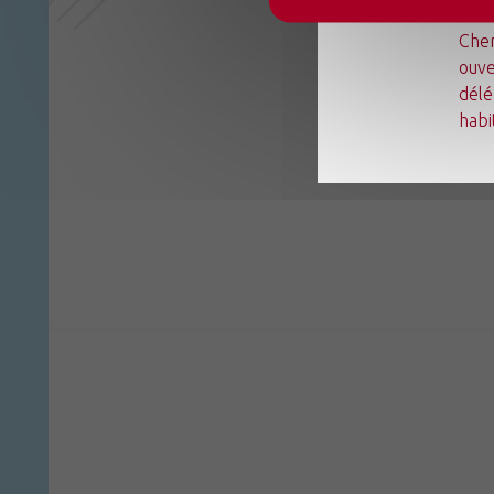
Du l
Chen
ouve
délé
habi