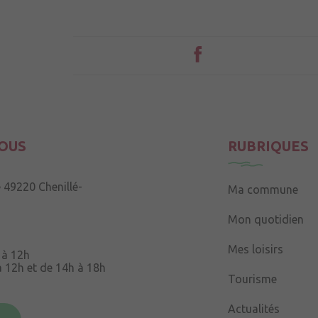
OUS
RUBRIQUES
e
49220 Chenillé-
Ma commune
Mon quotidien
Mes loisirs
 à 12h
à 12h et de 14h à 18h
Tourisme
Souris
49220 Chenillé-
Actualités