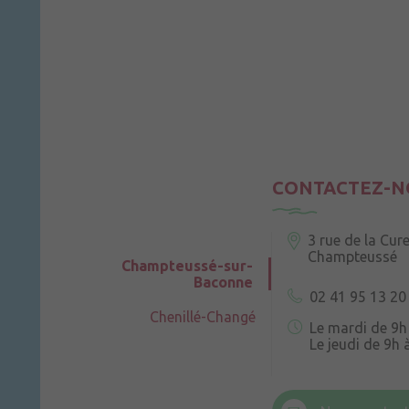
CONTACTEZ-N
3 rue de la Cur
Champteussé
Champteussé-sur-
Baconne
02 41 95 13 20
Chenillé-Changé
Le mardi de 9h
Le jeudi de 9h 
6 rue Trompe-
Champteussé