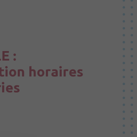
Vallées du Haut Anjou
teussé
E :
tion horaires
ies