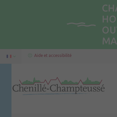
CH
HO
OU
MA
Aide et accessibilité