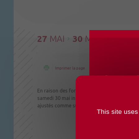
27
MAI
30
MAI
Imprimer la page
Partager la page
CHANG
OUVER
En raison des fortes chaleurs et à compter m
samedi 30 mai inclus, les horaires d’ouvertur
ajustés comme suit (image ci-jointe) :
This site uses