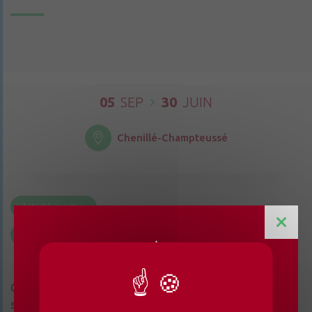
05
SEP
30
JUIN
Chenillé-Champteussé
Activité sportive
Partager la page
Seniors
Comme l’année passée, le CIAS organise des ateliers
seniors activité physique adaptée, pour être bien dans