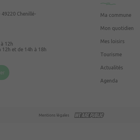
e
49220 Chenillé-
Ma commune
Mon quotidien
Mes loisirs
 à 12h
à 12h et de 14h à 18h
Tourisme
Souris
49220 Chenillé-
Actualités
er
Agenda
 à 16h
Mentions légales