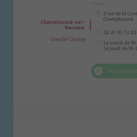
3 rue de la Cur
Champteussé
Champteussé-sur-
Baconne
02 41 95 13 20
Chenillé-Changé
Le mardi de 9h
Le jeudi de 9h 
6 rue Trompe-
Champteussé
Nous contact
Le jeudi de 14h