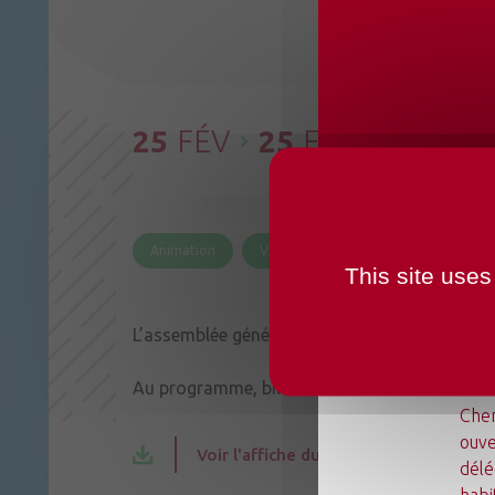
25
FÉV
25
FÉV
CHANG
OUVER
Animation
Vie communale
This site uses
L’assemblée générale du comité des loisirs de
Au programme, bilan de l’année, réélection du
Du l
Chen
ouve
Voir l'affiche du comité des loisirs
délé
habi