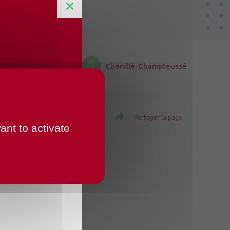
Chenillé-Champteussé
Imprimer la page
Partager la page
ant to activate
ux Dîmes.