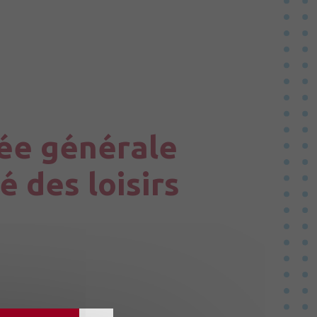
Vallées du Haut Anjou
teussé
ée générale
 des loisirs