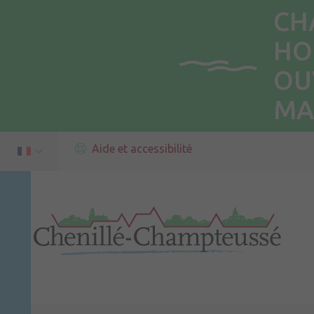
CH
HO
OU
MA
Aide et accessibilité