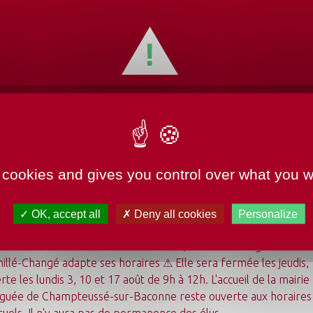
EMENTS HORAIRES
TURE MAIRIE
 cookies and gives you control over what you w
 Champteussé aura lieu vendredi 25 février, 20h, à la Grange a
OK, accept all
Deny all cookies
Personalize
 bureau et manifestations à venir.
undi 3 août au dimanche 23 août 2026, la mairie déléguée de
illé-Changé adapte ses horaires ⚠ Elle sera fermée les jeudis,
rte les lundis 3, 10 et 17 août de 9h à 12h. L'accueil de la mairie
guée de Champteussé-sur-Baconne reste ouverte aux horaires
tuels. Il n'y aura pas de permanence des élus