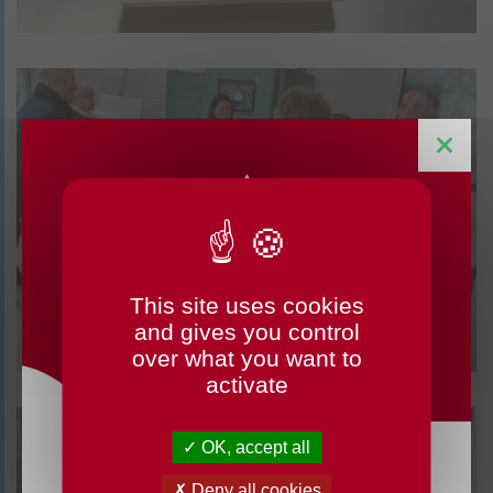
This site uses cookies
CHANGEMENTS HORAIRES
and gives you control
OUVERTURE MAIRIE
over what you want to
activate
OK, accept all
Du lundi 3 août au dimanche 23 août 2026, la
Deny all cookies