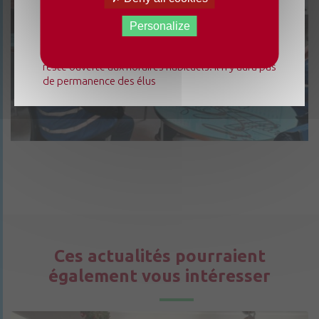
mairie déléguée de Chenillé-Changé adapte ses
horaires ⚠ Elle sera fermée les jeudis, ouverte les
Personalize
lundis 3, 10 et 17 août de 9h à 12h. L'accueil de la
mairie déléguée de Champteussé-sur-Baconne
reste ouverte aux horaires habituels. Il n'y aura pas
de permanence des élus
Ces actualités pourraient
également vous intéresser