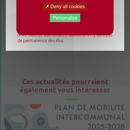
Du lundi 3 août au dimanche 23 août 2026, la
Deny all cookies
mairie déléguée de Chenillé-Changé adapte ses
horaires ⚠ Elle sera fermée les jeudis, ouverte les
Personalize
lundis 3, 10 et 17 août de 9h à 12h. L'accueil de la
mairie déléguée de Champteussé-sur-Baconne
reste ouverte aux horaires habituels. Il n'y aura pas
de permanence des élus
Ces actualités pourraient
également vous intéresser