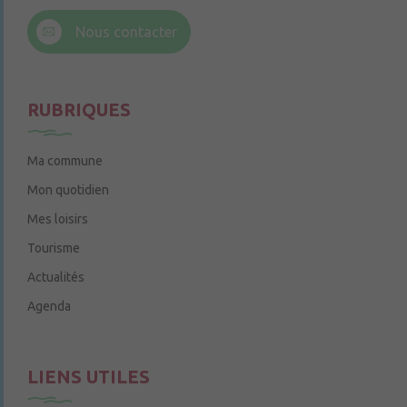
6 rue Trompe-Souris
49220 Chenillé-Champteussé
Nous contacter
Le jeudi de 14h à 16h
RUBRIQUES
Ma commune
Mon quotidien
Mes loisirs
Tourisme
Actualités
Agenda
LIENS UTILES