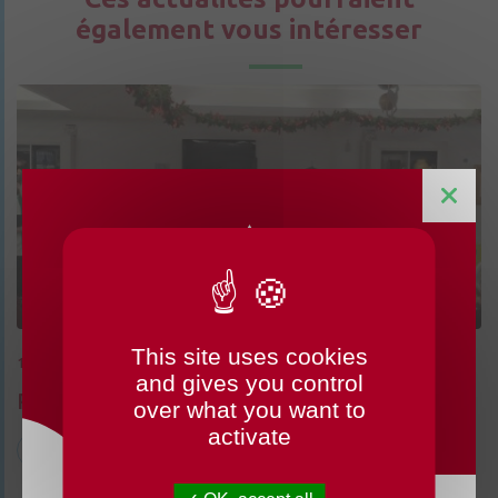
également vous intéresser
This site uses cookies
CHANGEMENTS HORAIRES
15/12/2025
and gives you control
OUVERTURE MAIRIE
Retour en images sur le goûter des ainés
over what you want to
activate
Action sociale
Seniors