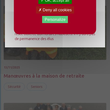
OK, accept all
Du lundi 3 août au dimanche 23 août 2026, la
Deny all cookies
mairie déléguée de Chenillé-Changé adapte ses
horaires ⚠ Elle sera fermée les jeudis, ouverte les
Personalize
lundis 3, 10 et 17 août de 9h à 12h. L'accueil de la
mairie déléguée de Champteussé-sur-Baconne
reste ouverte aux horaires habituels. Il n'y aura pas
de permanence des élus
13/11/2025
Manœuvres à la maison de retraite
Sécurité
Seniors