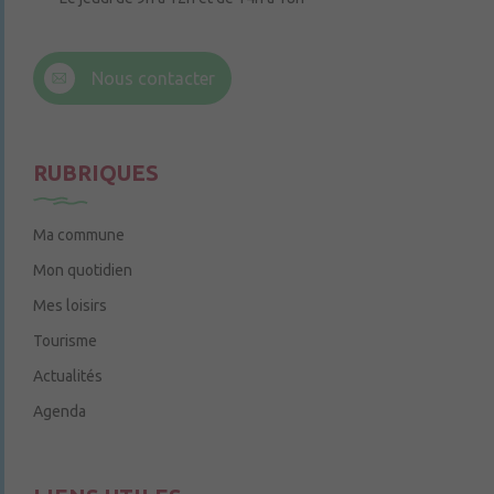
6 rue Trompe-Souris
49220 Chenillé-Champteussé
Nous contacter
Le jeudi de 14h à 16h
RUBRIQUES
Ma commune
Mon quotidien
Mes loisirs
Tourisme
Actualités
Agenda