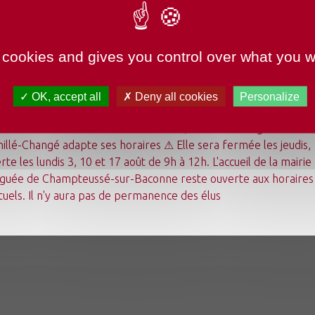
TURE MAIRIE
 cookies and gives you control over what you w
OK, accept all
Deny all cookies
Personalize
undi 3 août au dimanche 23 août 2026, la mairie déléguée de
illé-Changé adapte ses horaires ⚠ Elle sera fermée les jeudis,
Mon quotidien
rte les lundis 3, 10 et 17 août de 9h à 12h. L'accueil de la mairie
Ma commune
guée de Champteussé-sur-Baconne reste ouverte aux horaires
Mes loisirs
Tourisme
tuels. Il n'y aura pas de permanence des élus