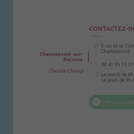
CONTACTEZ-N
3 rue de la Cur
Champteussé
Champteussé-sur-
Baconne
02 41 95 13 20
Chenillé-Changé
Le mardi de 9h
Le jeudi de 9h 
6 rue Trompe-
Champteussé
Nous contact
Le jeudi de 14h