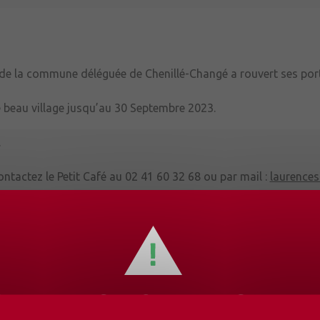
ng de la commune déléguée de Chenillé-Changé a rouvert ses por
e beau village jusqu’au 30 Septembre 2023.
.
ntactez le Petit Café au 02 41 60 32 68 ou par mail :
laurence
ébergement
EMENTS HORAIRES