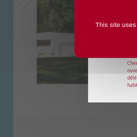
OUVER
This site uses
Du l
Chen
ouve
délé
habi