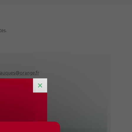
tes.
sauques@orange.fr