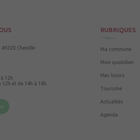
OUS
RUBRIQUES
e
49220 Chenillé-
Ma commune
Mon quotidien
Mes loisirs
 à 12h
à 12h et de 14h à 18h
Tourisme
Souris
49220 Chenillé-
Actualités
er
Agenda
 à 16h