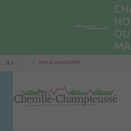
CH
HO
OU
MA
Aide et accessibilité