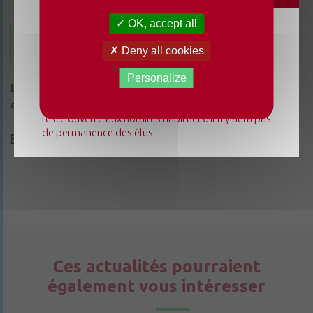
OK, accept all
Inscriptions
Du lundi 3 août au dimanche 23 août 2026, la
Deny all cookies
mairie déléguée de Chenillé-Changé adapte ses
horaires ⚠ Elle sera fermée les jeudis, ouverte les
Personalize
Les inscriptions aux animations et aux séjours sont
lundis 3, 10 et 17 août de 9h à 12h. L'accueil de la
mairie déléguée de Champteussé-sur-Baconne
obligatoires
et s’effectuent via le Portail Familles :
reste ouverte aux horaires habituels. Il n'y aura pas
de permanence des élus
Portail Familles CCVHA
Ces actualités pourraient
également vous intéresser