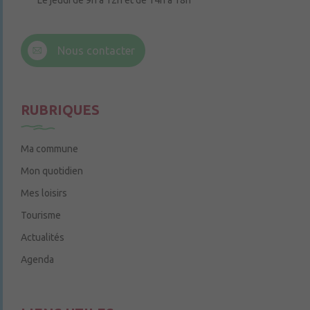
Le jeudi de 9h à 12h et de 14h à 18h
6 rue Trompe-Souris
49220 Chenillé-Champteussé
Nous contacter
Le jeudi de 14h à 16h
RUBRIQUES
Ma commune
Mon quotidien
Mes loisirs
Tourisme
Actualités
Agenda