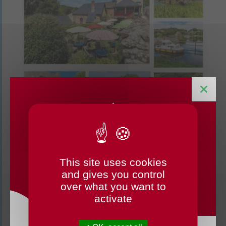
This site uses cookies
CHANGEMENTS HORAIRES
and gives you control
OUVERTURE MAIRIE
over what you want to
activate
Ces actualités pourraient
également vous intéresser