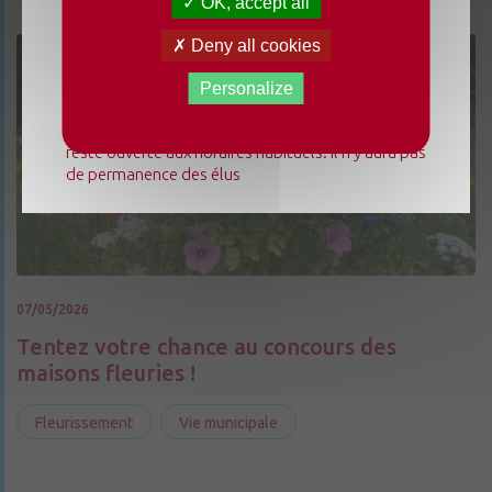
OK, accept all
Du lundi 3 août au dimanche 23 août 2026, la
Deny all cookies
mairie déléguée de Chenillé-Changé adapte ses
horaires ⚠ Elle sera fermée les jeudis, ouverte les
Personalize
lundis 3, 10 et 17 août de 9h à 12h. L'accueil de la
mairie déléguée de Champteussé-sur-Baconne
reste ouverte aux horaires habituels. Il n'y aura pas
de permanence des élus
07/05/2026
Tentez votre chance au concours des
maisons fleuries !
Fleurissement
Vie municipale