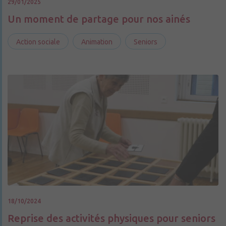
29/01/2025
Un moment de partage pour nos ainés
Action sociale
Animation
Seniors
18/10/2024
Reprise des activités physiques pour seniors