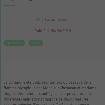
Partager la page
Publié le 08/06/2024
Animation
Sport
La commune était représentée lors du passage de la
flamme olympique par Monsieur Chesneau et Madame
Dugast. Des habitants ont également pu apprécier les
différentes animations : marche de deux créatures
géantes animées (l’échassier « Oisôh » et le doux «