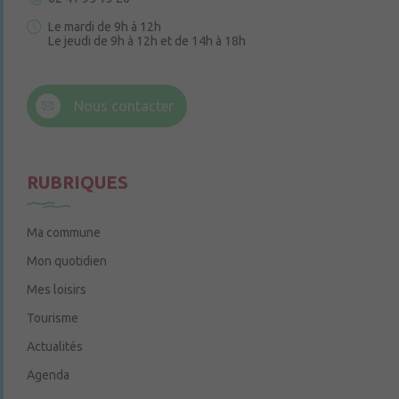
Le mardi de 9h à 12h
Le jeudi de 9h à 12h et de 14h à 18h
6 rue Trompe-Souris
49220 Chenillé-Champteussé
Nous contacter
Le jeudi de 14h à 16h
RUBRIQUES
Ma commune
Mon quotidien
Mes loisirs
Tourisme
Actualités
Agenda