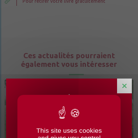
Pour retirer votre livre gratuitement
Ces actualités pourraient
également vous intéresser
This site uses cookies
CHANGEMENTS HORAIRES
and gives you control