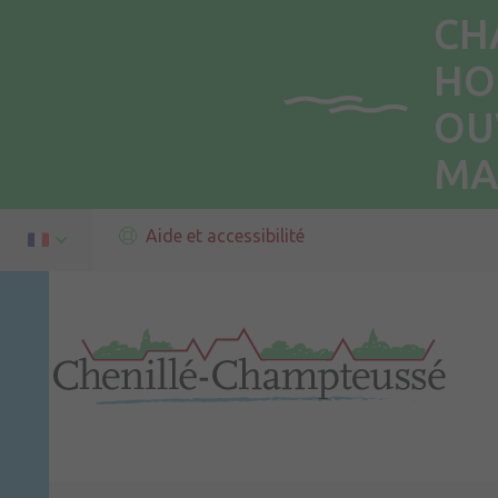
CH
HO
OU
MA
Aide et accessibilité