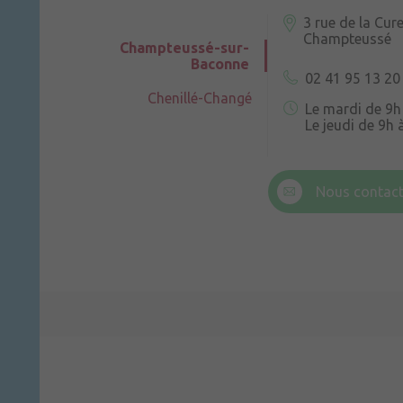
3 rue de la Cur
Champteussé
Champteussé-sur-
Baconne
02 41 95 13 20
Chenillé-Changé
Le mardi de 9h
Le jeudi de 9h 
6 rue Trompe-
Champteussé
Nous contact
Le jeudi de 14h