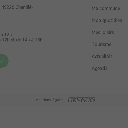
e
49220 Chenillé-
Ma commune
Mon quotidien
Mes loisirs
 à 12h
à 12h et de 14h à 18h
Tourisme
Souris
49220 Chenillé-
Actualités
er
Agenda
 à 16h
Mentions légales