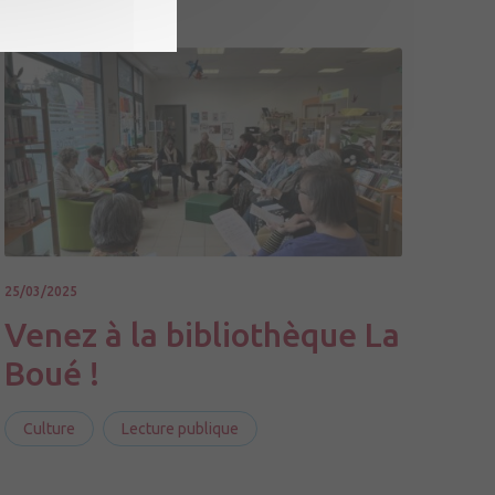
25/03/2025
Venez à la bibliothèque La
Boué !
Culture
Lecture publique