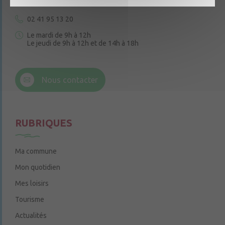
02 41 95 13 20
Le mardi de 9h à 12h
Le jeudi de 9h à 12h et de 14h à 18h
6 rue Trompe-Souris
49220 Chenillé-Champteussé
Nous contacter
Le jeudi de 14h à 16h
RUBRIQUES
Ma commune
Mon quotidien
Mes loisirs
Tourisme
Actualités